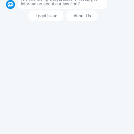
Ley Criminal
Ser acusado de un crimen puede tener
un efecto devastador en su vida. Puede
causar daño a su reputación y tener un
efecto abrumador en sus finanzas y
familia. Ya sea que haya sido acusado
de un delito grave, delito menor, DWI,
delito de drogas, delito cibernético o de
guante blanco, es importante contar con
representación legal que pueda proteger
sus derechos durante este momento
difícil y también le ahorrará tiempo y
dinero.